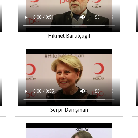
Hikmet Barutçugil
Serpil Danışman