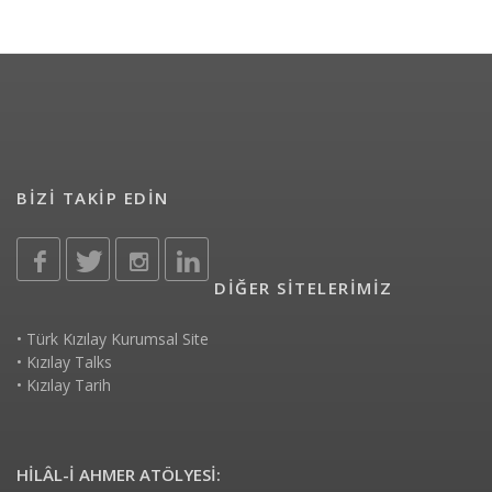
BİZİ TAKİP EDİN
DİĞER SİTELERİMİZ
•
Türk Kızılay Kurumsal Site
•
Kızılay Talks
•
Kızılay Tarih
HİLÂL-İ AHMER ATÖLYESİ: