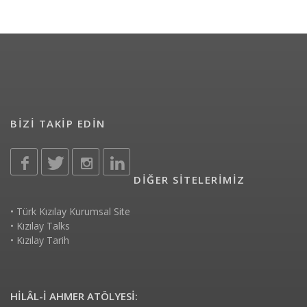
BİZİ TAKİP EDİN
DİĞER SİTELERİMİZ
•
Türk Kızılay Kurumsal Site
•
Kızılay Talks
•
Kızılay Tarih
HİLÂL-İ AHMER ATÖLYESİ: