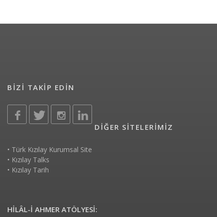
BİZİ TAKİP EDİN
DİĞER SİTELERİMİZ
•
Türk Kızılay Kurumsal Site
•
Kızılay Talks
•
Kızılay Tarih
HİLÂL-İ AHMER ATÖLYESİ: