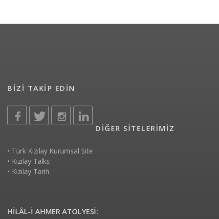
BİZİ TAKİP EDİN
DİĞER SİTELERİMİZ
•
Türk Kızılay Kurumsal Site
•
Kızılay Talks
•
Kızılay Tarih
HİLÂL-İ AHMER ATÖLYESİ: