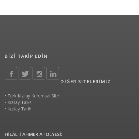
BİZİ TAKİP EDİN
DİĞER SİTELERİMİZ
•
Türk Kızılay Kurumsal Site
•
Kızılay Talks
•
Kızılay Tarih
HİLÂL-İ AHMER ATÖLYESİ: