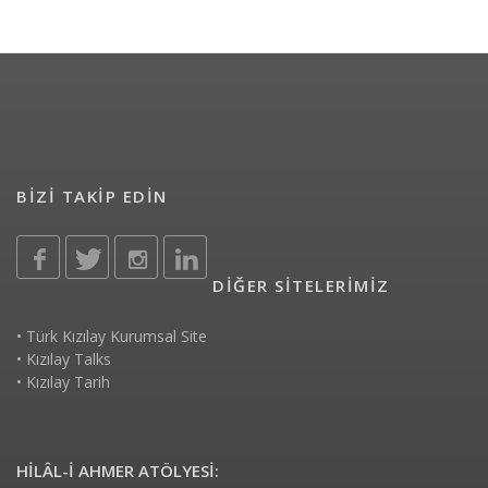
BİZİ TAKİP EDİN
DİĞER SİTELERİMİZ
•
Türk Kızılay Kurumsal Site
•
Kızılay Talks
•
Kızılay Tarih
HİLÂL-İ AHMER ATÖLYESİ: