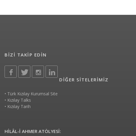
BİZİ TAKİP EDİN
DİĞER SİTELERİMİZ
•
Türk Kızılay Kurumsal Site
•
Kızılay Talks
•
Kızılay Tarih
HİLÂL-İ AHMER ATÖLYESİ: