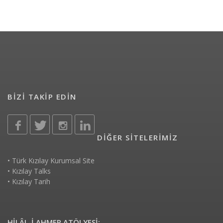
BİZİ TAKİP EDİN
DİĞER SİTELERİMİZ
•
Türk Kızılay Kurumsal Site
•
Kızılay Talks
•
Kızılay Tarih
HİLÂL-İ AHMER ATÖLYESİ: