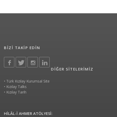
BİZİ TAKİP EDİN
DİĞER SİTELERİMİZ
•
Türk Kızılay Kurumsal Site
•
Kızılay Talks
•
Kızılay Tarih
HİLÂL-İ AHMER ATÖLYESİ: