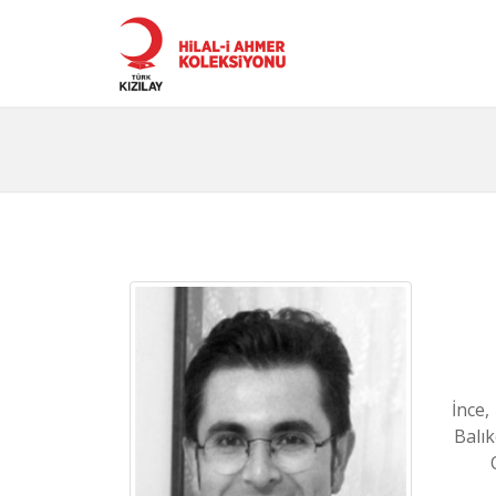
İnce,
Balı