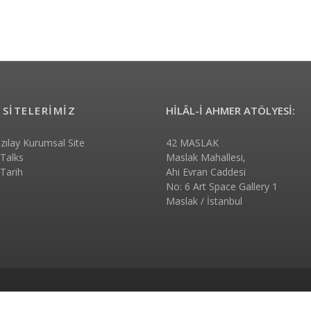
 SİTELERİMİZ
HİLÂL-İ AHMER ATÖLYESİ:
ızılay Kurumsal Site
42 MASLAK
 Talks
Maslak Mahallesi,
 Tarih
Ahi Evran Caddesi
No: 6 Art Space Gallery 1
Maslak / İstanbul