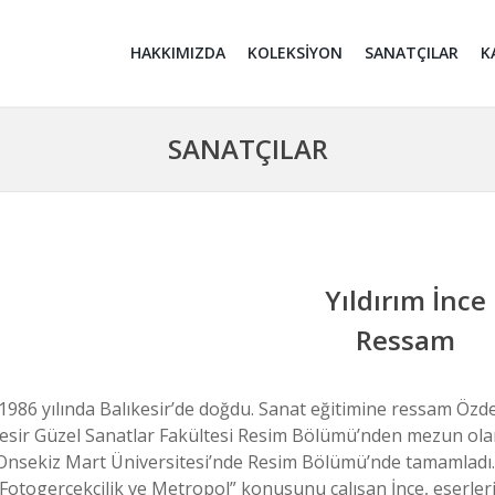
HAKKIMIZDA
KOLEKSİYON
SANATÇILAR
K
SANATÇILAR
Yıldırım İnce
Ressam
 1986 yılında Balıkesir’de doğdu. Sanat eğitimine ressam Öz
kesir Güzel Sanatlar Fakültesi Resim Bölümü’nden mezun olan
Onsekiz Mart Üniversitesi’nde Resim Bölümü’nde tamamladı.
Fotogerçekçilik ve Metropol” konusunu çalışan İnce, eserler