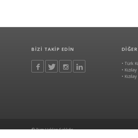
BİZİ TAKİP EDİN
DİĞER
•
Türk K
•
Kızılay
•
Kızılay
© Tüm Hakları Saklıdır