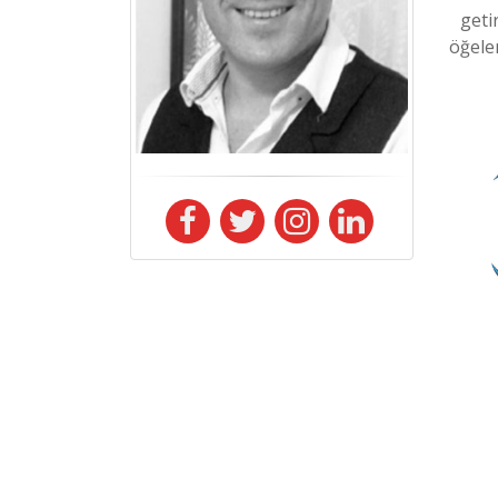
geti
öğeler