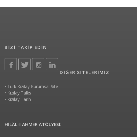
BİZİ TAKİP EDİN
DİĞER SİTELERİMİZ
•
Türk Kızılay Kurumsal Site
•
Kızılay Talks
•
Kızılay Tarih
HİLÂL-İ AHMER ATÖLYESİ: