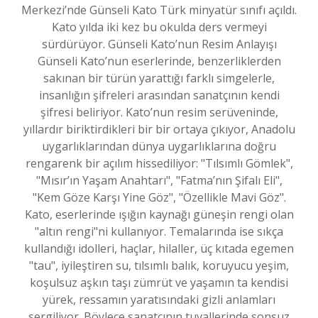
Merkezi’nde Günseli Kato Türk minyatür sınıfı açıldı.
Kato yılda iki kez bu okulda ders vermeyi
sürdürüyor. Günseli Kato’nun Resim Anlayışı
Günseli Kato’nun eserlerinde, benzerliklerden
sakınan bir türün yarattığı farklı simgelerle,
insanlığın şifreleri arasından sanatçının kendi
şifresi beliriyor. Kato’nun resim serüveninde,
yıllardır biriktirdikleri bir bir ortaya çıkıyor, Anadolu
uygarlıklarından dünya uygarlıklarına doğru
rengarenk bir açılım hissediliyor: "Tılsımlı Gömlek",
"Mısır’ın Yaşam Anahtarı", "Fatma’nın Şifalı Eli",
"Kem Göze Karşı Yine Göz", "Özellikle Mavi Göz".
Kato, eserlerinde ışığın kaynağı güneşin rengi olan
"altın rengi"ni kullanıyor. Temalarında ise sıkça
kullandığı idolleri, haçlar, hilaller, üç kıtada egemen
"tau", iyileştiren su, tılsımlı balık, koruyucu yeşim,
koşulsuz aşkın taşı zümrüt ve yaşamın ta kendisi
yürek, ressamın yaratısındaki gizli anlamları
sergiliyor. Böylece sanatçının tuvallerinde sonsuz