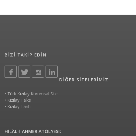
BİZİ TAKİP EDİN
DİĞER SİTELERİMİZ
•
Türk Kızılay Kurumsal Site
•
Kızılay Talks
•
Kızılay Tarih
HİLÂL-İ AHMER ATÖLYESİ: