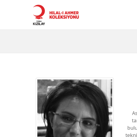
As
ta
bulu
tekni