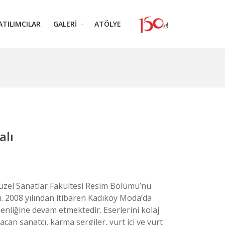
ATILIMCILAR
GALERİ
ATÖLYE
alı
Güzel Sanatlar Fakültesi Resim Bölümü’nü
. 2008 yılından itibaren Kadıköy Moda’da
enliğine devam etmektedir. Eserlerini kolaj
i açan sanatçı, karma sergiler, yurt içi ve yurt