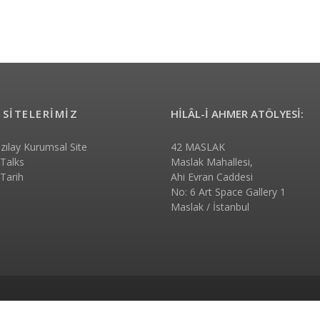
 SİTELERİMİZ
HİLÂL-İ AHMER ATÖLYESİ:
ızılay Kurumsal Site
42 MASLAK
 Talks
Maslak Mahallesi,
 Tarih
Ahi Evran Caddesi
No: 6 Art Space Gallery 1
Maslak / İstanbul