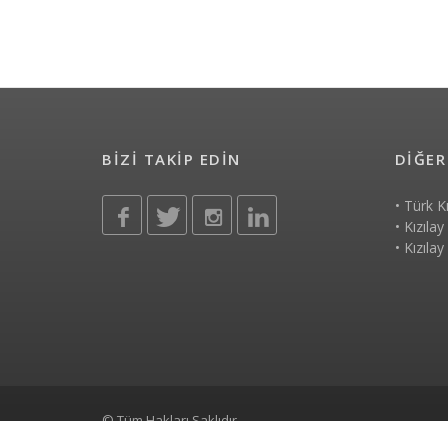
BİZİ TAKİP EDİN
DİĞER
•
Türk K
•
Kızılay
•
Kızılay
© Tüm Hakları Saklıdır