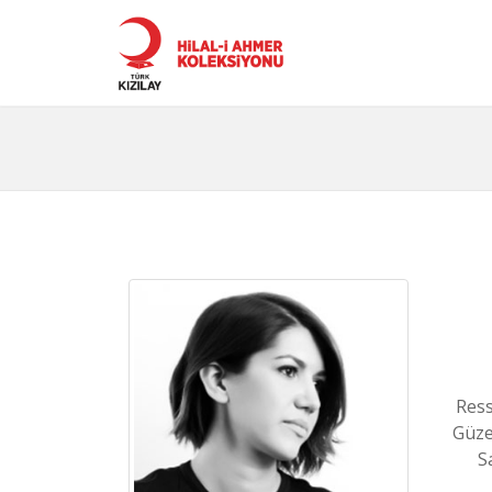
Ress
Güze
S